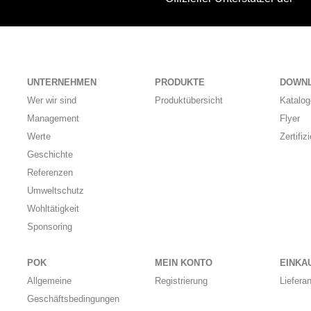
UNTERNEHMEN
PRODUKTE
DOWN
Wer wir sind
Produktübersicht
Katalog
Management
Flyer
Werte
Zertifiz
Geschichte
Referenzen
Umweltschutz
Wohltätigkeit
Sponsoring
POK
MEIN KONTO
EINKA
Allgemeine
Registrierung
Liefera
Geschäftsbedingungen