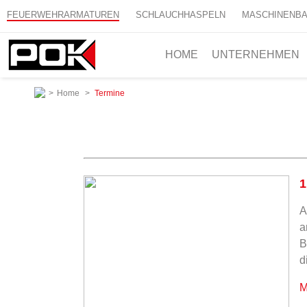
FEUERWEHRARMATUREN
SCHLAUCHHASPELN
MASCHINENB
HOME
UNTERNEHMEN
>
Home
>
Termine
1
A
a
B
d
M