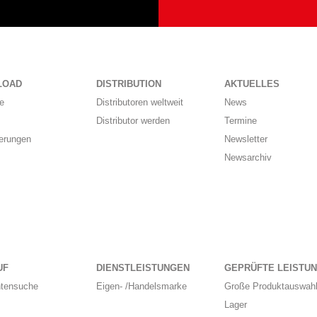
LOAD
DISTRIBUTION
AKTUELLES
e
Distributoren weltweit
News
Distributor werden
Termine
ierungen
Newsletter
Newsarchiv
UF
DIENSTLEISTUNGEN
GEPRÜFTE LEISTU
ntensuche
Eigen- /Handelsmarke
Große Produktauswahl
Lager