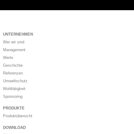
UNTERNEHMEN
Wer wir sind
Management
Werte
Geschichte
Referenzen
Umweltschutz
Wohltätigkeit
Sponsoring
PRODUKTE
Produktübersicht
DOWNLOAD