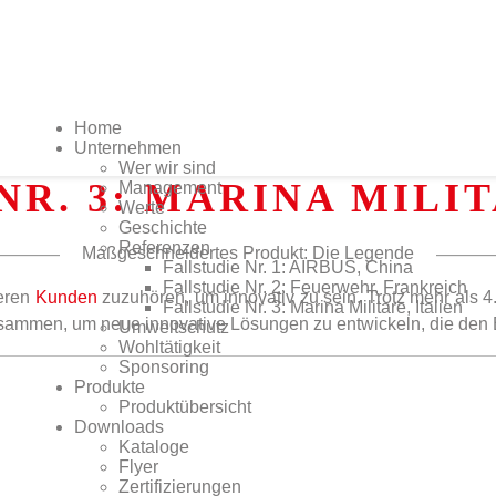
Home
Unternehmen
Wer wir sind
NR. 3: MARINA MILIT
Management
Werte
Geschichte
Referenzen
Maßgeschneidertes Produkt: Die Legende
Fallstudie Nr. 1: AIRBUS, China
Fallstudie Nr. 2: Feuerwehr, Frankreich
seren
Kunden
zuzuhören, um innovativ zu sein. Trotz mehr als 
Fallstudie Nr. 3: Marina Militare, Italien
usammen, um neue innovative Lösungen zu entwickeln, die den
Umweltschutz
Wohltätigkeit
Sponsoring
Produkte
Produktübersicht
Downloads
Kataloge
Flyer
Zertifizierungen