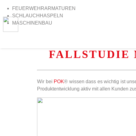
FEUERWEHRARMATUREN
SCHLAUCHHASPELN
MASCHINENBAU
>
Home
>
Fallstudie Nr. 3: Marina Militare, Italien
FALLSTUDIE 
Wir bei
POK
® wissen dass es wichtig ist un
Produktentwicklung aktiv mit allen Kunden z