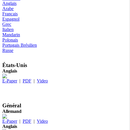
Anglais
Arabe
Français
Espagnol
Grec
Italien
Mandarin
Polonais
Portugais Brésilien
Russe
États-Unis
Anglais
E-Paper
|
PDF
|
Video
Général
Allemand
E-Paper
|
PDF
|
Video
Anglais