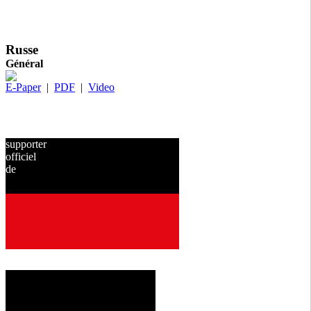
Russe
Général
E-Paper
|
PDF
|
Video
supporter
officiel
de
depuis
2001