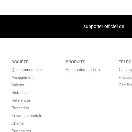
supporter officiel de
SOCIÉTÉ
PRODUITS
TÉLÉ
Qui sommes nous
Aperçu des produits
Catalo
Management
Plaquet
Valeurs
Certific
Historique
Références
Protection
Environnementale
Charité
Partenaires