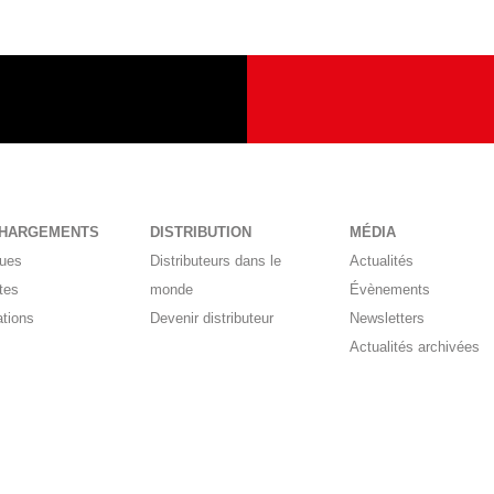
CHARGEMENTS
DISTRIBUTION
MÉDIA
gues
Distributeurs dans le
Actualités
tes
monde
Évènements
ations
Devenir distributeur
Newsletters
Actualités archivées