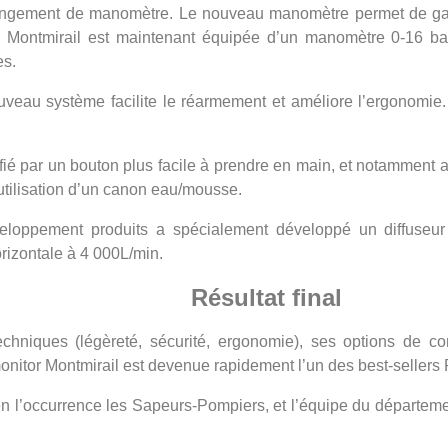
hangement de manomètre. Le nouveau manomètre permet de gagn
r Montmirail est maintenant équipée d’un manomètre 0-16 bars
es.
veau système facilite le réarmement et améliore l’ergonomie.
fié par un bouton plus facile à prendre en main, et notamment 
utilisation d’un canon eau/mousse.
eloppement produits a spécialement développé un diffuseur 
orizontale à 4 000L/min.
Résultat final
hniques (légèreté, sécurité, ergonomie), ses options de con
onitor Montmirail est devenue rapidement l’un des best-sellers
s, en l’occurrence les Sapeurs-Pompiers, et l’équipe du départ